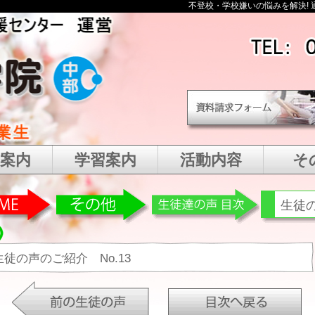
不登校・学校嫌いの悩みを解決! 
案内
学習案内
活動内容
そ
生徒
生徒の声のご紹介 No.13