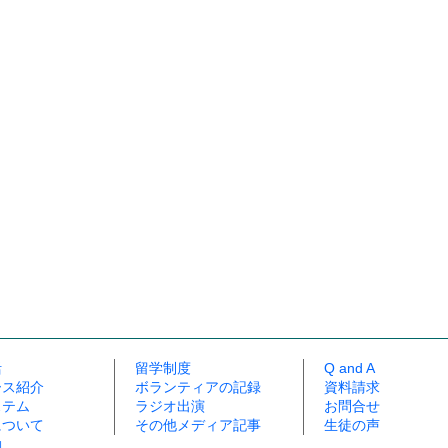
活
留学制度
Q and A
ース紹介
ボランティアの記録
資料請求
ステム
ラジオ出演
お問合せ
について
その他メディア記事
生徒の声
動