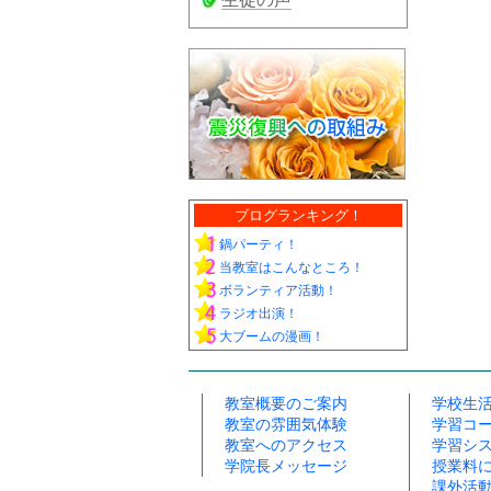
ブログランキング！
鍋パーティ！
当教室はこんなところ！
ボランティア活動！
ラジオ出演！
大ブームの漫画！
教室概要のご案内
学校生
教室の雰囲気体験
学習コ
教室へのアクセス
学習シ
学院長メッセージ
授業料
課外活